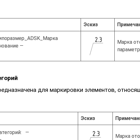
Эскиз
Примеча
ипоразмер_ADSK_Марка
Марка от
нование —
параметра
егорий
редназначена для маркировки элементов, относя
Эскиз
Примечан
атегорий: —
Марка ото
—