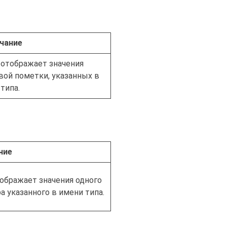
чание
 отображает значения
ой пометки, указанных в
типа.
ние
ображает значения одного
а указанного в имени типа.