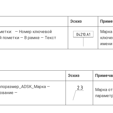
Эскиз
Приме
етки: — Номер ключевой
Марка
 пометки — В рамке — Текст
ключев
имени 
Эскиз
Примеча
ипоразмер_ADSK_Марка —
Марка от
ование —
параметр