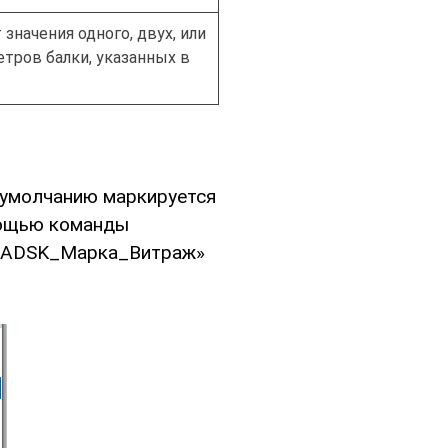
значения одного, двух, или
тров балки, указанных в
о умолчанию маркируется
мощью команды
а «ADSK_Марка_Витраж»