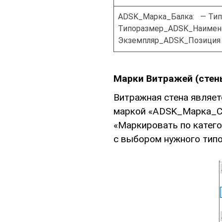
ADSK_Марка_Балка: — Ти
Типоразмер_ADSK_Наимен
Экземпляр_ADSK_Позиция
Марки Витражей (стен
Витражная стена являет
маркой «ADSK_Марка_Ст
«Маркировать по катег
с выбором нужного тип