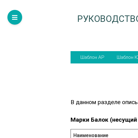
Skip
РУКОВОДСТВО
to
content
Шаблон
Шаблон
АР
КЖ
В данном разделе описы
Марки Балок (несущий
Наименование