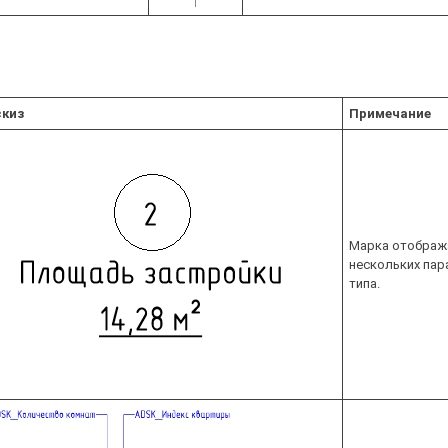
скиз
Примечание
Марка отобража
нескольких пар
типа.