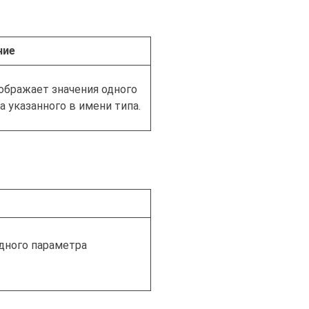
ние
ображает значения одного
 указанного в имени типа.
дного параметра