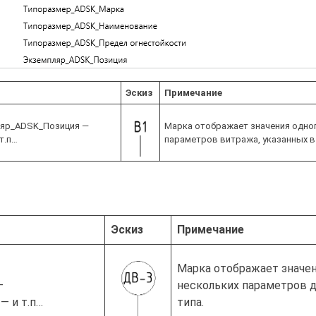
Эскиз
Примечание
яр_ADSK_Позиция —
Марка отображает значения одного
т.п…
параметров витража, указанных в 
Эскиз
Примечание
Марка отображает значени
—
нескольких параметров д
 и т.п…
типа.