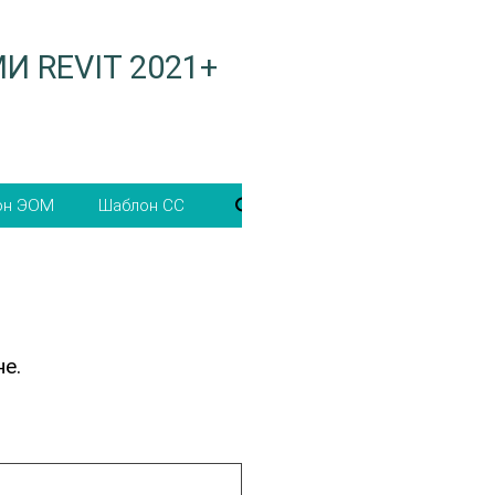
 REVIT 2021+
блон
Шаблон
ОМ
СС
е.