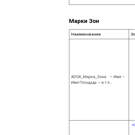
Марки Зон
Наименование
Э
ADSK_Марка_Зона: — Имя —
Имя Площадь — и т.п…