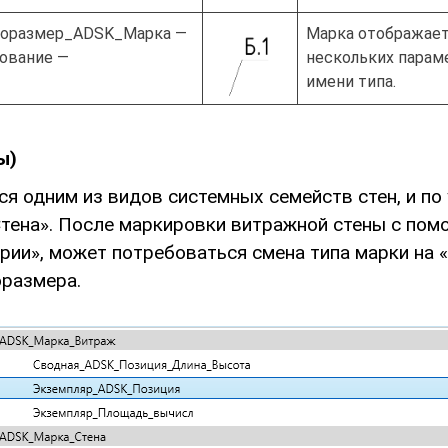
поразмер_ADSK_Марка —
Марка отображает 
ование —
нескольких параме
имени типа.
ы)
ся одним из видов системных семейств стен, и п
ена». После маркировки витражной стены с по
ории», может потребоваться смена типа марки н
оразмера.