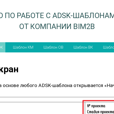
 ПО РАБОТЕ С ADSK-ШАБЛОНАМИ
ОТ КОМПАНИИ BIM2B
Шаблон
Шаблон
Шаблон
Ша
КМ
ОВ
ВК
Э
кран
а основе любого ADSK-шаблона открывается «На