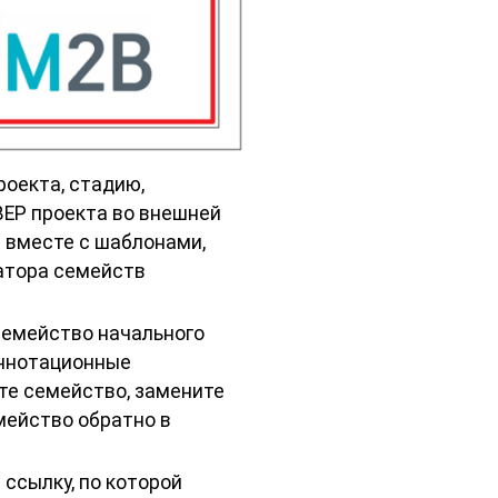
роекта, стадию,
BEP проекта во внешней
е вместе с шаблонами,
атора семейств
семейство начального
Аннотационные
те семейство, замените
мейство обратно в
ссылку, по которой