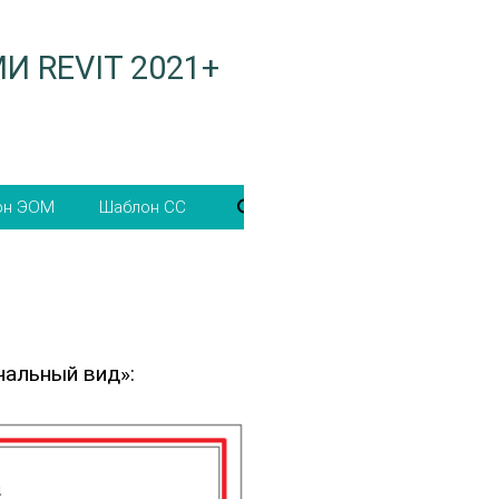
 REVIT 2021+
блон
Шаблон
ОМ
СС
чальный вид»: