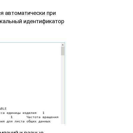
ся автоматически при
никальный идентификатор
мпаний и разные