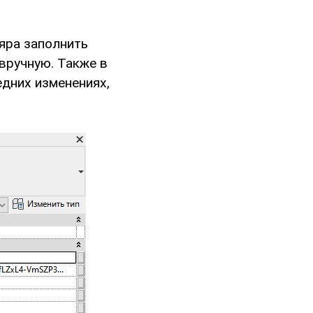
яра заполнить
вручную. Также в
едних изменениях,