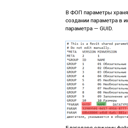
В ФОП параметры хранят
создании параметра в и
параметра — GUID.
Благодаря единому фай