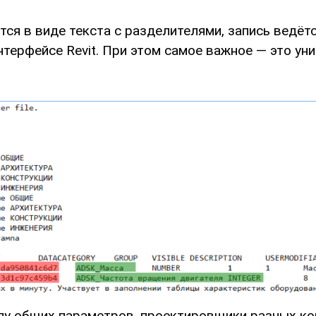
ся в виде текста с разделителями, запись ведёт
нтерфейсе Revit. При этом самое важное — это у
лу общих параметров, проектировщики разных ко